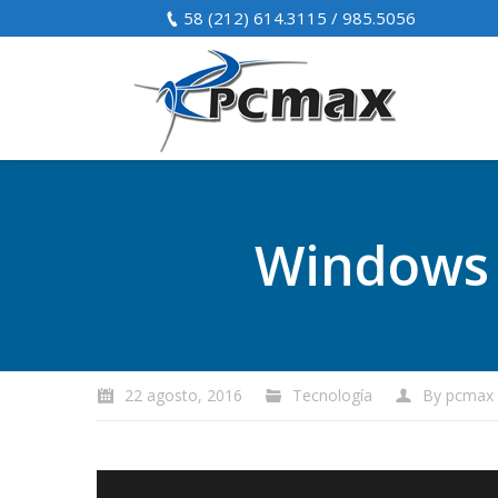
58 (212) 614.3115 / 985.5056
Windows 8
22 agosto, 2016
Tecnología
By
pcmax