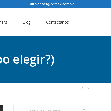
ventas@pcmax.com.ve
ners
Blog
Contáctanos
o elegir?)